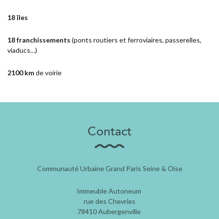
18 îles
18 franchissements
(ponts routiers et ferroviaires, passerelles,
viaducs…)
2100 km
de voirie
Contact
Communauté Urbaine Grand Paris Seine & Oise
Immeuble Autoneum
rue des Chevries
78410 Aubergenville