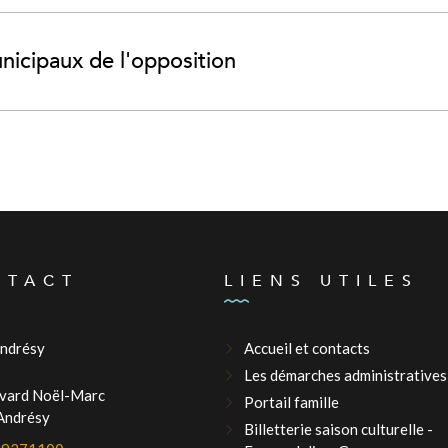
nicipaux de l'opposition
NTACT
LIENS UTILES
Andrésy
Accueil et contacts
Les démarches administratives
evard Noël-Marc
Portail famille
Andrésy
Billetterie saison culturelle -