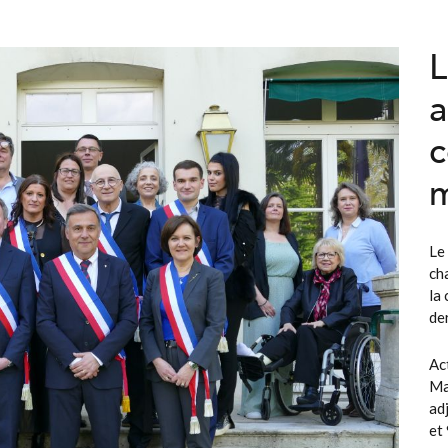
L
a
c
m
Le
ch
la 
de
Ac
Ma
ad
et