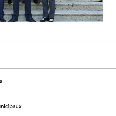
s
unicipaux