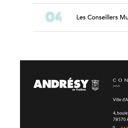
Les Conseillers Mu
CO
Ville d’
4, boul
78570 