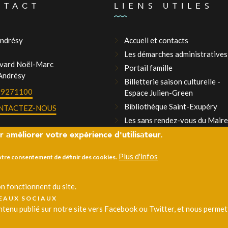
NTACT
LIENS UTILES
Andrésy
Accueil et contacts
Les démarches administratives
evard Noël-Marc
Portail famille
Andrésy
Billetterie saison culturelle -
39271100
Espace Julien-Green
Bibliothèque Saint-Exupéry
NTACTEZ-NOUS
Les sans rendez-vous du Maire
r améliorer votre expérience d'utilisateur.
La Mairie recrute
Plus d'infos
votre consentement de définir des cookies.
n fonctionnent du site.
SEAUX SOCIAUX
enu publié sur notre site vers Facebook ou Twitter, et nous permette