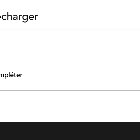
écharger
ompléter