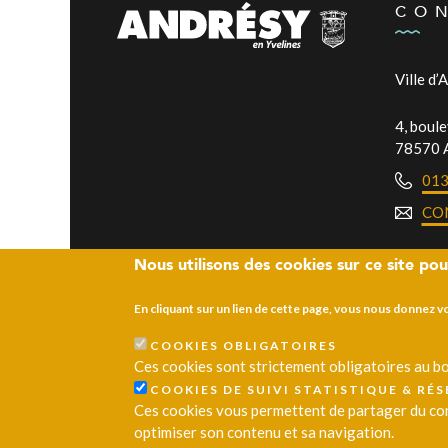
CO
Ville d’
4, boul
78570 
01
CO
Nous utilisons des cookies sur ce site pou
En cliquant sur un lien de cette page, vous nous donnez 
COOKIES OBLIGATOIRES
Ces cookies sont strictement obligatoires au bo
© 2026 Ville d’Andrésy
Mentions légales
Plan du site
COOKIES DE SUIVI STATISTIQUE & RÉ
Ces cookies vous permettent de partager du cont
optimiser son contenu et sa navigation.