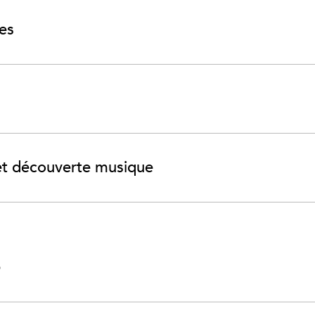
ves
 et découverte musique
?