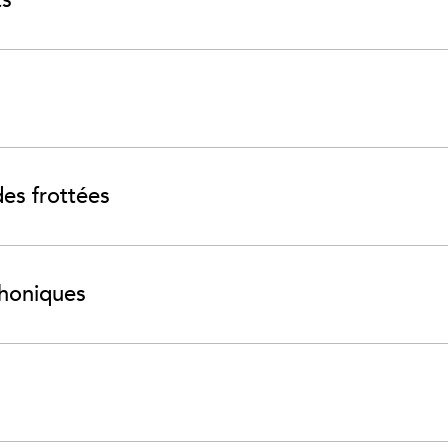
ts
es frottées
phoniques