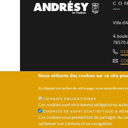
CO
Ville d’
4, boul
78570 
01
CO
Nous utilisons des cookies sur ce site pou
En cliquant sur un lien de cette page, vous nous donnez 
COOKIES OBLIGATOIRES
Ces cookies sont strictement obligatoires au bo
© 2026 Ville d’Andrésy
Mentions légales
Plan du site
COOKIES DE SUIVI STATISTIQUE & RÉ
Ces cookies vous permettent de partager du cont
optimiser son contenu et sa navigation.