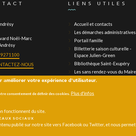
NTACT
LIENS UTILES
Andrésy
Accueil et contacts
Les démarches administratives
evard Noël-Marc
Portail famille
Andrésy
Billetterie saison culturelle -
39271100
Espace Julien-Green
Bibliothèque Saint-Exupéry
NTACTEZ-NOUS
Les sans rendez-vous du Maire
r améliorer votre expérience d'utilisateur.
La Mairie recrute
Plus d'infos
votre consentement de définir des cookies.
n fonctionnent du site.
SEAUX SOCIAUX
enu publié sur notre site vers Facebook ou Twitter, et nous permette