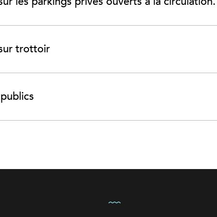
r les parkings privés ouverts à la circulation.
ur trottoir
 publics