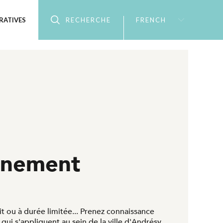
RATIVES
RECHERCHE
FRENCH
nnement
t ou à durée limitée... Prenez connaissance
ui s'appliquent au sein de la ville d'Andrésy.