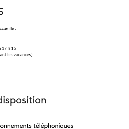
S
cueille :
à 17 h 15
dant les vacances)
disposition
abonnements téléphoniques