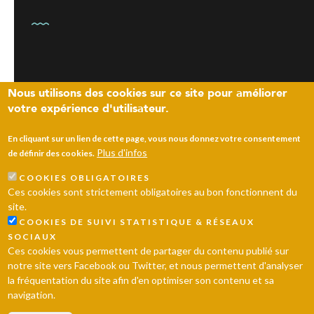
NEWSLETTER
Nous utilisons des cookies sur ce site pour améliorer
votre expérience d'utilisateur.
En cliquant sur un lien de cette page, vous nous donnez votre consentement
Plus d'infos
de définir des cookies.
COOKIES OBLIGATOIRES
Ces cookies sont strictement obligatoires au bon fonctionnent du
ENVOYER
site.
COOKIES DE SUIVI STATISTIQUE & RÉSEAUX
SOCIAUX
Laissez un message
Ces cookies vous permettent de partager du contenu publié sur
notre site vers Facebook ou Twitter, et nous permettent d'analyser
la fréquentation du site afin d'en optimiser son contenu et sa
© 2026 Ville d’Andrésy
Mentions légales
Plan du site
navigation.